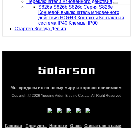
Переключатели мгновенного действия
S826a S826b S826c Серия S826e
Концевой выключатель мгновенного
действия НО+НЗ Контакты Контактная
система IP40 Клеммы IP00
Стартер Звезда Дельта
Мы продаем их по всему миру и хорошо принимаем.
Copyright © 2026 Yueqing Aidun Electric Co.,Ltd. All Right Reserved
Главная
Продукты
Новости
О нас
Связаться с нами