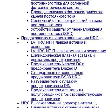
постоянного тока для солнечной
фотоэлектрической системы
Провод солнечного фотоэлектрического
кабеля постоянного тока
Солнечный фотоэлектрический разъем
постоянного тока
Устройство защиты от перенапряжения
постоянного тока (SPD)
Предохранители низкого напряжения HRC
LV HRC NH Плавкая вставка и
основание
LV HRC NT Плавкая вставка и основание
Цилиндрическая плавкая вставка и
держатель предохранителя
Предохранитель Neozed D0 и
предохранитель Diazed D
Стандартные низковольтные
предохранители BS88 HRC
Разъединители с плавким
предохранителем DIN
Предохранители для защиты
полупроводников /быстродействующие
предохранители
HRC Высоковольтные предохранители
Плавкая вставка с ограничением тока