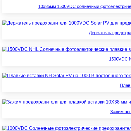
10x85мм 1500VDC солнечный фотоэлектрический
Держатель предохра
1500VDC N
Плавк
Зажим пре