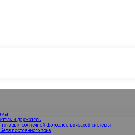
темы
итель и держатель
 тока для солнечной фотоэлектрической системы
беля постоянного тока