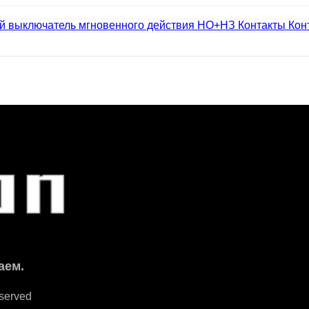
й выключатель мгновенного действия НО+НЗ Контакты Конт
аем.
eserved