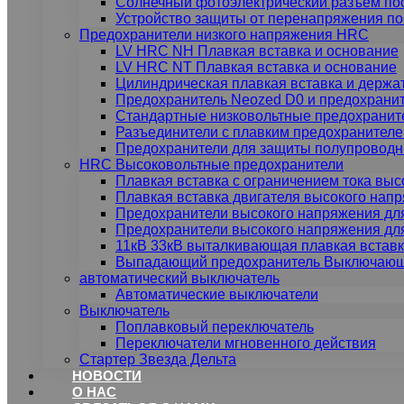
Солнечный фотоэлектрический разъем пос
Устройство защиты от перенапряжения по
Предохранители низкого напряжения HRC
LV HRC NH Плавкая вставка и основание
LV HRC NT Плавкая вставка и основание
Цилиндрическая плавкая вставка и держа
Предохранитель Neozed D0 и предохранит
Стандартные низковольтные предохрани
Разъединители с плавким предохранителе
Предохранители для защиты полупроводн
HRC Высоковольтные предохранители
Плавкая вставка с ограничением тока вы
Плавкая вставка двигателя высокого нап
Предохранители высокого напряжения для
Предохранители высокого напряжения для
11кВ 33кВ выталкивающая плавкая встав
Выпадающий предохранитель Выключающ
автоматический выключатель
Автоматические выключатели
Выключатель
Поплавковый переключатель
Переключатели мгновенного действия
Стартер Звезда Дельта
НОВОСТИ
О НАС