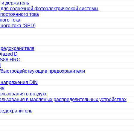
 и держатель
 для солнечной фотоэлектрической системы
постоянного тока
ного тока
ного тока (SPD)
предохранителя
Diazed D
BS88 HRC
N
 /быстродействующие предохранители
о напряжения DIN
ия
ользования в воздухе
ользования в масляных распределительных устройствах
редохранитель