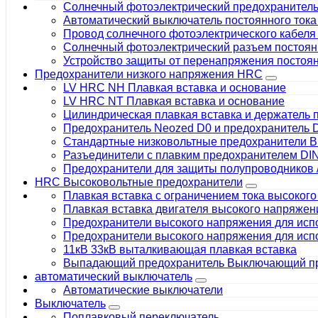
Солнечный фотоэлектрический предохранитель
Автоматический выключатель постоянного тока
Провод солнечного фотоэлектрического кабеля 
Солнечный фотоэлектрический разъем постоян
Устройство защиты от перенапряжения постоян
Предохранители низкого напряжения HRC
LV HRC NH Плавкая вставка и основание
LV HRC NT Плавкая вставка и основание
Цилиндрическая плавкая вставка и держатель 
Предохранитель Neozed D0 и предохранитель 
Стандартные низковольтные предохранители 
Разъединители с плавким предохранителем DI
Предохранители для защиты полупроводников
HRC Высоковольтные предохранители
Плавкая вставка с ограничением тока высоког
Плавкая вставка двигателя высокого напряжен
Предохранители высокого напряжения для исп
Предохранители высокого напряжения для исп
11кВ 33кВ выталкивающая плавкая вставка
Выпадающий предохранитель Выключающий п
автоматический выключатель
Автоматические выключатели
Выключатель
Поплавковый переключатель