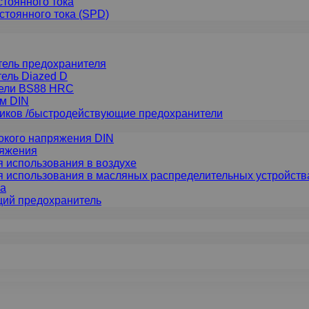
тоянного тока
стоянного тока (SPD)
тель предохранителя
ель Diazed D
тели BS88 HRC
м DIN
иков /быстродействующие предохранители
сокого напряжения DIN
ряжения
 использования в воздухе
 использования в масляных распределительных устройств
ка
ий предохранитель