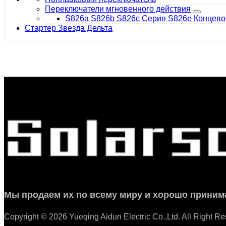
Переключатели мгновенного действия
S826a S826b S826c Серия S826e Концево
Стартер Звезда Дельта
Мы продаем их по всему миру и хорошо приним
Copyright © 2026 Yueqing Aidun Electric Co.,Ltd. All Right R