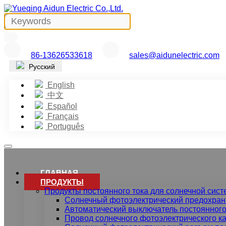
86-13626533618
sales@aidunelectric.com
Русский
English
中文
Español
Français
Português
ГЛАВНАЯ
ПРОДУКТЫ
Продукты постоянного тока для солнечной сис
Солнечный фотоэлектрический предохран
Автоматический выключатель постоянного
Провод солнечного фотоэлектрического ка