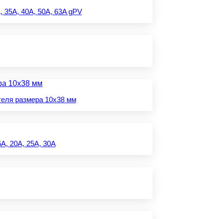
 35A, 40A, 50A, 63A gPV
теля размера 10x38 мм
A, 20A, 25A, 30A