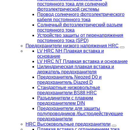
постоянного тока для солнечной
фотоэлектрической системы
Провод солнечного фотоэлектрического
кабеля постоянного тока
Солнечный фотоэлектрический разъем
постоянного тока
Устройство защиты от перенапряжения
постоянного тока (SPD)
Предохранители низкого напряжения HRC
LV HRC NH Плавкая вставка и
основание
LV HRC NT Плавкая вставка и основание
Цилиндрическая плавкая вставка и
держатель предохранителя
Предохранитель Neozed D0 и
предохранитель Diazed D
Стандартные низковольтные
предохранители BS88 HRC
Разъединители с плавким
предохранителем DIN
Предохранители для защиты
полупроводников /быстродействующие
предохранители
HRC Высоковольтные предохранители
Плавкая вставка с ограничением тока