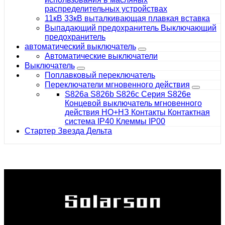
распределительных устройствах
11кВ 33кВ выталкивающая плавкая вставка
Выпадающий предохранитель Выключающий
предохранитель
автоматический выключатель
Автоматические выключатели
Выключатель
Поплавковый переключатель
Переключатели мгновенного действия
S826a S826b S826c Серия S826e
Концевой выключатель мгновенного
действия НО+НЗ Контакты Контактная
система IP40 Клеммы IP00
Стартер Звезда Дельта