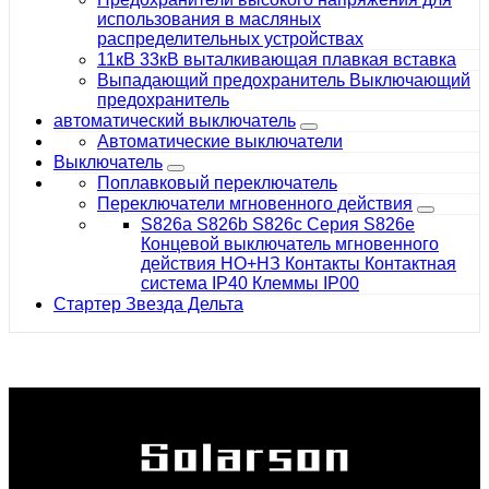
использования в масляных
распределительных устройствах
11кВ 33кВ выталкивающая плавкая вставка
Выпадающий предохранитель Выключающий
предохранитель
автоматический выключатель
Автоматические выключатели
Выключатель
Поплавковый переключатель
Переключатели мгновенного действия
S826a S826b S826c Серия S826e
Концевой выключатель мгновенного
действия НО+НЗ Контакты Контактная
система IP40 Клеммы IP00
Стартер Звезда Дельта