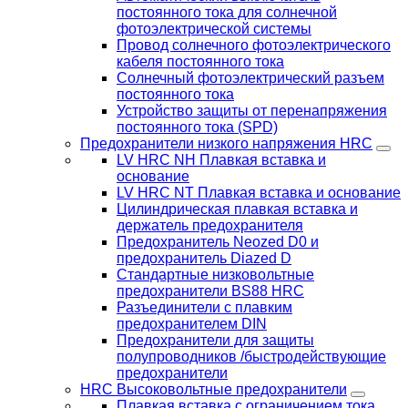
постоянного тока для солнечной
фотоэлектрической системы
Провод солнечного фотоэлектрического
кабеля постоянного тока
Солнечный фотоэлектрический разъем
постоянного тока
Устройство защиты от перенапряжения
постоянного тока (SPD)
Предохранители низкого напряжения HRC
LV HRC NH Плавкая вставка и
основание
LV HRC NT Плавкая вставка и основание
Цилиндрическая плавкая вставка и
держатель предохранителя
Предохранитель Neozed D0 и
предохранитель Diazed D
Стандартные низковольтные
предохранители BS88 HRC
Разъединители с плавким
предохранителем DIN
Предохранители для защиты
полупроводников /быстродействующие
предохранители
HRC Высоковольтные предохранители
Плавкая вставка с ограничением тока