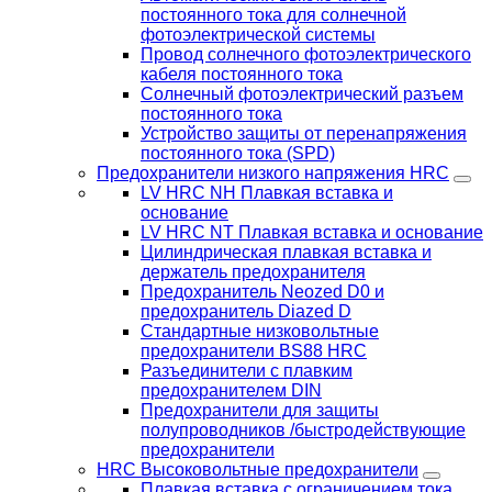
постоянного тока для солнечной
фотоэлектрической системы
Провод солнечного фотоэлектрического
кабеля постоянного тока
Солнечный фотоэлектрический разъем
постоянного тока
Устройство защиты от перенапряжения
постоянного тока (SPD)
Предохранители низкого напряжения HRC
LV HRC NH Плавкая вставка и
основание
LV HRC NT Плавкая вставка и основание
Цилиндрическая плавкая вставка и
держатель предохранителя
Предохранитель Neozed D0 и
предохранитель Diazed D
Стандартные низковольтные
предохранители BS88 HRC
Разъединители с плавким
предохранителем DIN
Предохранители для защиты
полупроводников /быстродействующие
предохранители
HRC Высоковольтные предохранители
Плавкая вставка с ограничением тока